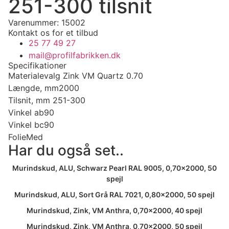
251-300 tilsnit
Varenummer: 15002
Kontakt os for et tilbud
25 77 49 27
mail@profilfabrikken.dk
Specifikationer
Materialevalg
Zink VM Quartz 0.70
Længde, mm
2000
Tilsnit, mm
251-300
Vinkel ab
90
Vinkel bc
90
Folie
Med
Har du også set..
Murindskud, ALU, Schwarz Pearl RAL 9005, 0,70×2000, 50
spejl
Murindskud, ALU, Sort Grå RAL 7021, 0,80×2000, 50 spejl
Murindskud, Zink, VM Anthra, 0,70×2000, 40 spejl
Murindskud, Zink, VM Anthra, 0,70×2000, 50 spejl