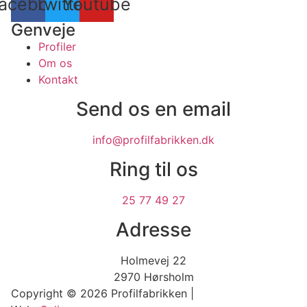
acebook
Twitter
Youtube
Genveje
Profiler
Om os
Kontakt
Send os en email
info@profilfabrikken.dk
Ring til os
25 77 49 27
Adresse
Holmevej 22
2970 Hørsholm
Copyright © 2026 Profilfabrikken |