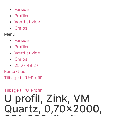
Videre
til
Forside
indhold
Profiler
Værd at vide
Om os
Menu
Forside
Profiler
Værd at vide
Om os
25 77 49 27
Kontakt os
Tilbage til 'U-Profil'
Tilbage til 'U-Profil'
U profil, Zink, VM
Quartz, 0,70×2000,