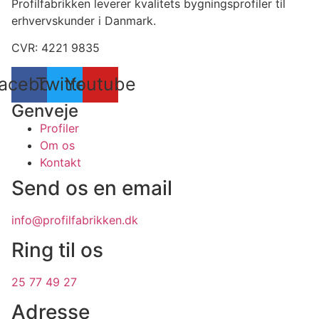
Profilfabrikken leverer kvalitets bygningsprofiler til
erhvervskunder i Danmark.
CVR: 4221 9835
acebook
Twitter
Youtube
Genveje
Profiler
Om os
Kontakt
Send os en email
info@profilfabrikken.dk
Ring til os
25 77 49 27
Adresse