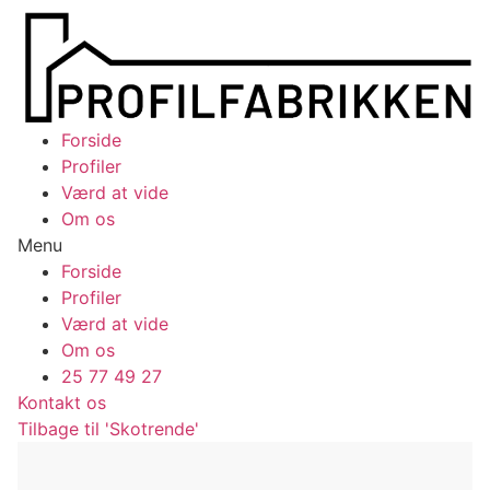
Videre
til
indhold
Forside
Profiler
Værd at vide
Om os
Menu
Forside
Profiler
Værd at vide
Om os
25 77 49 27
Kontakt os
Tilbage til 'Skotrende'