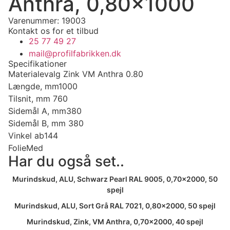
Anthra, 0,80×1000
Varenummer: 19003
Kontakt os for et tilbud
25 77 49 27
mail@profilfabrikken.dk
Specifikationer
Materialevalg
Zink VM Anthra 0.80
Længde, mm
1000
Tilsnit, mm
760
Sidemål A, mm
380
Sidemål B, mm
380
Vinkel ab
144
Folie
Med
Har du også set..
Murindskud, ALU, Schwarz Pearl RAL 9005, 0,70×2000, 50
spejl
Murindskud, ALU, Sort Grå RAL 7021, 0,80×2000, 50 spejl
Murindskud, Zink, VM Anthra, 0,70×2000, 40 spejl