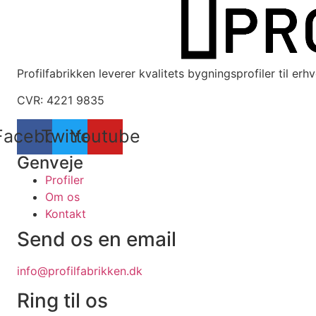
Profilfabrikken leverer kvalitets bygningsprofiler til er
CVR: 4221 9835
Facebook
Twitter
Youtube
Genveje
Profiler
Om os
Kontakt
Send os en email
info@profilfabrikken.dk
Ring til os