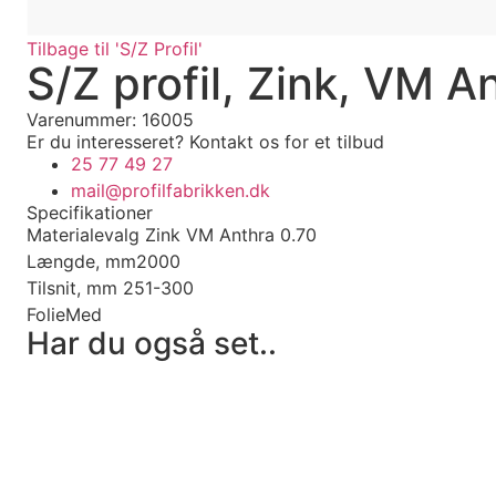
Tilbage til 'S/Z Profil'
S/Z profil, Zink, VM A
Varenummer: 16005
Er du interesseret?
Kontakt os for et tilbud
25 77 49 27
mail@profilfabrikken.dk
Specifikationer
Materialevalg
Zink VM Anthra 0.70
Længde, mm
2000
Tilsnit, mm
251-300
Folie
Med
Har du også set..