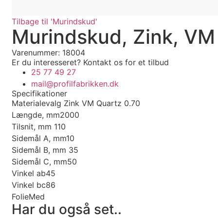
Tilbage til 'Murindskud'
Murindskud, Zink, VM
Varenummer: 18004
Er du interesseret?
Kontakt os for et tilbud
25 77 49 27
mail@profilfabrikken.dk
Specifikationer
Materialevalg
Zink VM Quartz 0.70
Længde, mm
2000
Tilsnit, mm
110
Sidemål A, mm
10
Sidemål B, mm
35
Sidemål C, mm
50
Vinkel ab
45
Vinkel bc
86
Folie
Med
Har du også set..