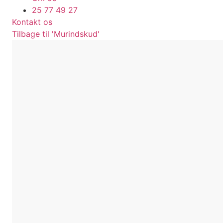
25 77 49 27
Kontakt os
Tilbage til 'Murindskud'