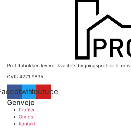
Profilfabrikken leverer kvalitets bygningsprofiler til er
CVR: 4221 9835
Facebook
Twitter
Youtube
Genveje
Profiler
Om os
Kontakt