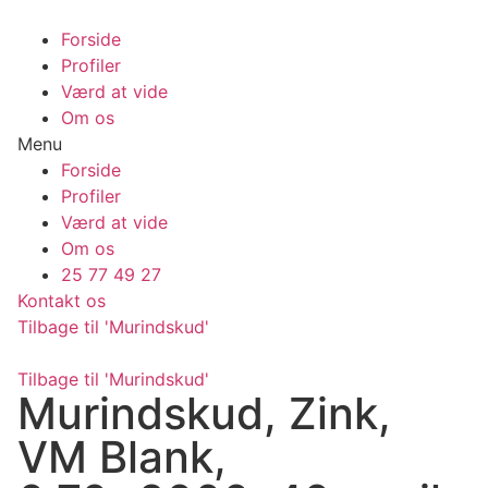
Videre
til
Forside
indhold
Profiler
Værd at vide
Om os
Menu
Forside
Profiler
Værd at vide
Om os
25 77 49 27
Kontakt os
Tilbage til 'Murindskud'
Tilbage til 'Murindskud'
Murindskud, Zink,
VM Blank,