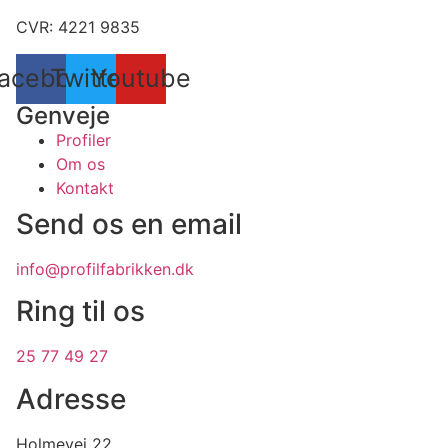
CVR: 4221 9835
acebook
Twitter
Youtube
Genveje
Profiler
Om os
Kontakt
Send os en email
info@profilfabrikken.dk
Ring til os
25 77 49 27
Adresse
Holmevej 22