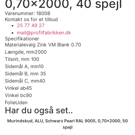
0,70×2000, 40 spejl
Varenummer: 18008
Kontakt os for et tilbud
25 77 49 27
mail@profilfabrikken.dk
Specifikationer
Materialevalg
Zink VM Blank 0.70
Længde, mm
2000
Tilsnit, mm
100
Sidemål A, mm
10
Sidemål B, mm
35
Sidemål C, mm
40
Vinkel ab
45
Vinkel bc
90
Folie
Uden
Har du også set..
Murindskud, ALU, Schwarz Pearl RAL 9005, 0,70×2000, 50
spejl