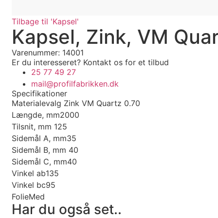
Tilbage til 'Kapsel'
Kapsel, Zink, VM Qua
Varenummer: 14001
Er du interesseret?
Kontakt os for et tilbud
25 77 49 27
mail@profilfabrikken.dk
Specifikationer
Materialevalg
Zink VM Quartz 0.70
Længde, mm
2000
Tilsnit, mm
125
Sidemål A, mm
35
Sidemål B, mm
40
Sidemål C, mm
40
Vinkel ab
135
Vinkel bc
95
Folie
Med
Har du også set..