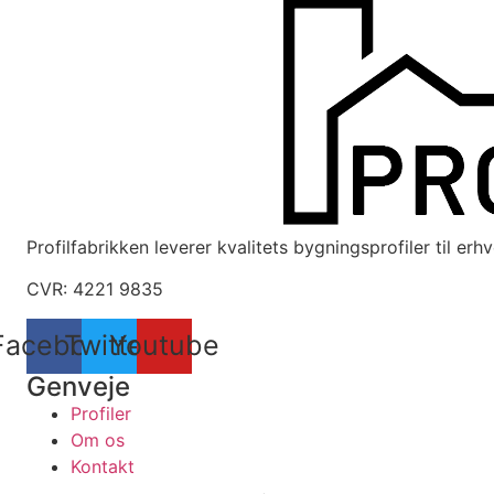
Profilfabrikken leverer kvalitets bygningsprofiler til er
CVR: 4221 9835
Facebook
Twitter
Youtube
Genveje
Profiler
Om os
Kontakt