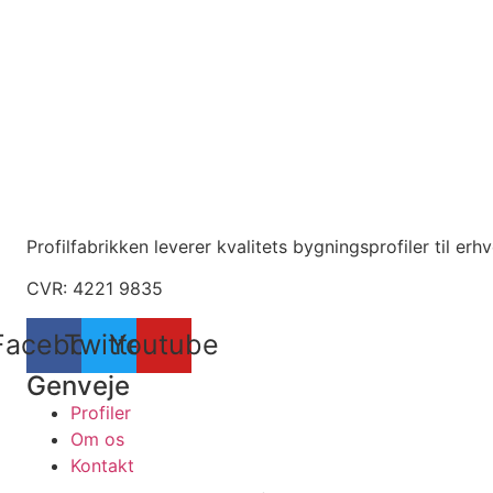
Profilfabrikken leverer kvalitets bygningsprofiler til er
CVR: 4221 9835
Facebook
Twitter
Youtube
Genveje
Profiler
Om os
Kontakt