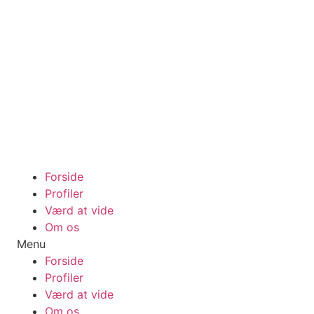
Videre
til
indhold
Forside
Profiler
Værd at vide
Om os
Menu
Forside
Profiler
Værd at vide
Om os