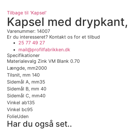
Tilbage til 'Kapsel'
Kapsel med drypkant,
Varenummer: 14007
Er du interesseret?
Kontakt os for et tilbud
25 77 49 27
mail@profilfabrikken.dk
Specifikationer
Materialevalg
Zink VM Blank 0.70
Længde, mm
2000
Tilsnit, mm
140
Sidemål A, mm
35
Sidemål B, mm
40
Sidemål C, mm
40
Vinkel ab
135
Vinkel bc
95
Folie
Uden
Har du også set..